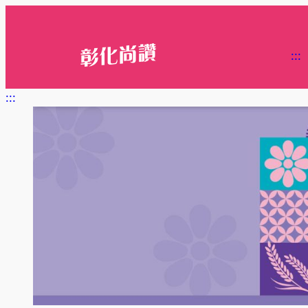
跳
至
主
:::
要
內
:::
容