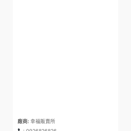
廠商:
幸福販賣所