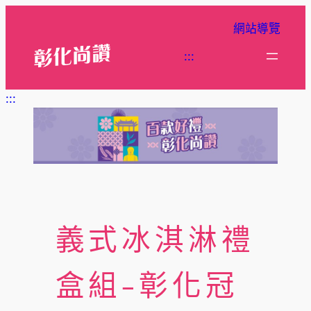
跳
網站導覽
至
主
:::
要
內
:::
容
義式冰淇淋禮
盒組-彰化冠