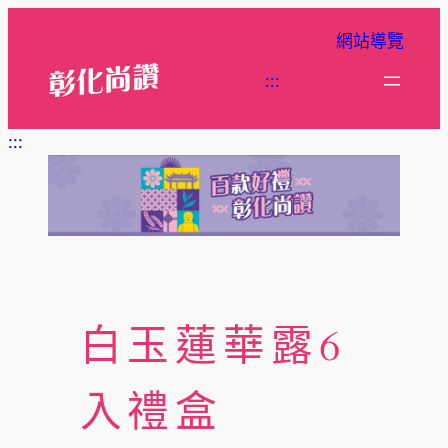
跳
網站導覽
至
主
:::
要
內
:::
容
白玉蓮華露6
入禮盒