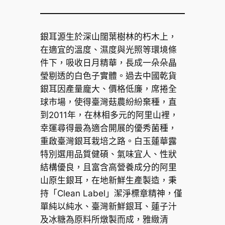
銀耳源生於深山闊葉樹林的朽木上，
在適宜的溫度、濕度與光照等環境條
件下，吸收日月精華，長成一朵朵晶
瑩剔透的白色子實體。過去中國乾貨
銀耳因產量龐大、價格低廉，席捲全
球市場，使得臺灣菇農紛紛棄種，直
到2011年，在林相多元的阿里山裡，
幸運尋得最為適合開展的優秀菌種，
重啟臺灣銀耳栽培之路。白玉蓮華露
特別選用品質健碩、氣味宜人、性狀
結構優良，且富含高營養成分的阿里
山原生銀耳，在地新鮮生產製造，秉
持「Clean Label」潔淨標章精神，僅
單純以純水、臺灣新鮮銀耳、蓮子汁
及冰糖為原料所燉製而成，雅緻清