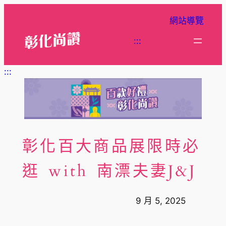
跳
網站導覽
至
主
:::
要
內
:::
容
彰化百大商品展限時必
逛 with 南漂夫妻J&J
9 月 5, 2025